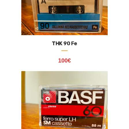
THK 90 Fe
100
€