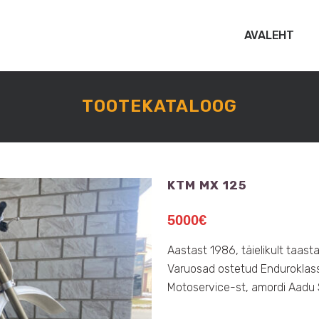
AVALEHT
TOOTEKATALOOG
KTM MX 125
5000
€
Aastast 1986, täielikult taast
Varuosad ostetud Enduroklassi
Motoservice-st, amordi Aadu 