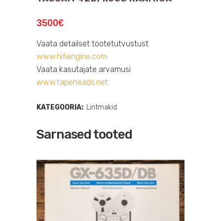
3500
€
Vaata detailset tootetutvustust
www.hifiengine.com
Vaata kasutajate arvamusi
www.tapeheads.net
KATEGOORIA:
Lintmakid
Sarnased tooted