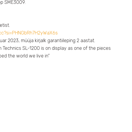
äpp SME3009.
tist.
Ecc?si=PHNGbRh7H2yWaX6s
ar 2023, müüja kirjalk garantiileping 2 aastat.
Technics SL-1200 is on display as one of the pieces
ed the world we live in”