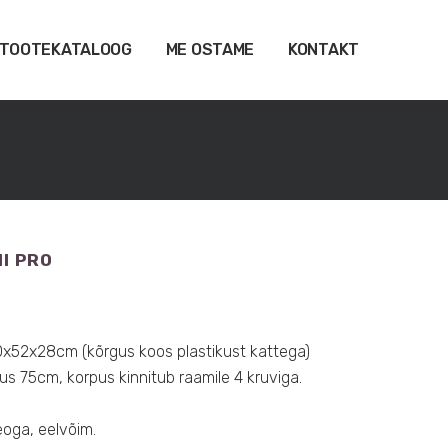
TOOTEKATALOOG
ME OSTAME
KONTAKT
I PRO
x52x28cm (kõrgus koos plastikust kattega)
us 75cm, korpus kinnitub raamile 4 kruviga.
veoga, eelvõim.