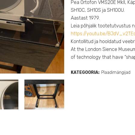
Pea Ortofon VMS20E MkII, K
SH10C, SH10S ja SH10OU.
Aastast 1979.
Leia põhjalik tootetutvustus ne
https://youtu.be/BJdV_v2T
Kontollitud ja hooldatud veebru
At the London Sience Museum 
of technology that have “shap
KATEGOORIA:
Plaadimängijad