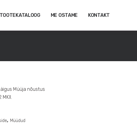
TOOTEKATALOOG
ME OSTAME
KONTAKT
käigus Müüja nõustus
 MKII.
side
,
Müüdud